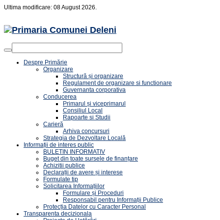
Ultima modificare: 08 August 2026.
Despre Primărie
Organizare
Structură și organizare
Regulament de organizare si functionare
Guvernanta corporativa
Conducerea
Primarul și viceprimarul
Consiliul Local
Rapoarte si Studii
Carieră
Arhiva concursuri
Strategia de Dezvoltare Locală
Informații de interes public
BULETIN INFORMATIV
Buget din toate sursele de finanțare
Achizitii publice
Declarații de avere și interese
Formulate tip
Solicitarea Informațiilor
Formulare și Proceduri
Responsabil pentru Informații Publice
Protecția Datelor cu Caracter Personal
Transparenta decizionala