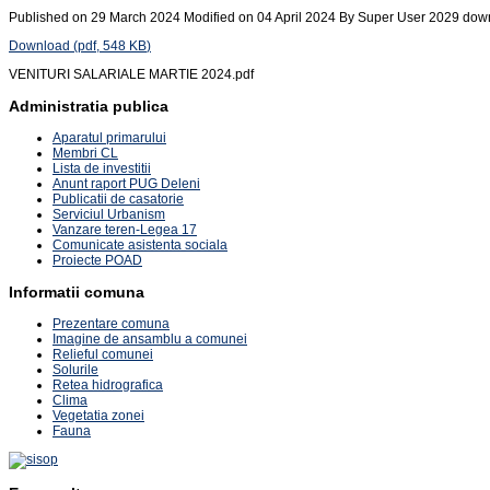
Published on 29 March 2024
Modified on 04 April 2024
By
Super User
2029 dow
Download
(
pdf,
548 KB
)
VENITURI SALARIALE MARTIE 2024.pdf
Administratia publica
Aparatul primarului
Membri CL
Lista de investitii
Anunt raport PUG Deleni
Publicatii de casatorie
Serviciul Urbanism
Vanzare teren-Legea 17
Comunicate asistenta sociala
Proiecte POAD
Informatii comuna
Prezentare comuna
Imagine de ansamblu a comunei
Relieful comunei
Solurile
Retea hidrografica
Clima
Vegetatia zonei
Fauna