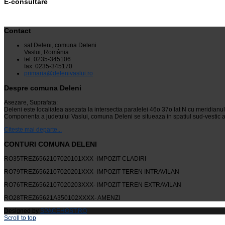
E-consultare
Contact
sat Deleni, comuna Deleni
Vaslui, România
tel: 0235-345106
fax: 0235-345170
primaria@delenivaslui.ro
Despre comuna Deleni
Asezare, Suprafata:
Deleni este localiatea asezata la intersectia paralelei 46o 37o lat N cu meridianu
Componenta a judetului Vaslui, comuna Deleni se situeaza in spatiul sud-vestic al
Citeste mai departe...
CONTURI COMUNA DELENI
RO35TREZ6562107020101XXX -IMPOZIT CLADIRI
RO79TREZ6562107020201XXX- IMPOZIT TEREN INTRAVILAN
RO76TREZ6562107020203XXX- IMPOZIT TEREN EXTRAVILAN
RO28TREZ65621A350102XXXX- AMENZI
Designed by
SPACEHOST.RO
Scroll to top