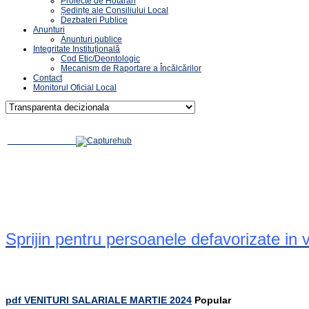
Proiecte de Hotărâri
Ședințe ale Consiliului Local
Dezbateri Publice
Anunturi
Anunturi publice
Integritate Instituțională
Cod Etic/Deontologic
Mecanism de Raportare a Încălcărilor
Contact
Monitorul Oficial Local
Sprijin pentru persoanele defavorizate in
pdf
VENITURI SALARIALE MARTIE 2024
Popular