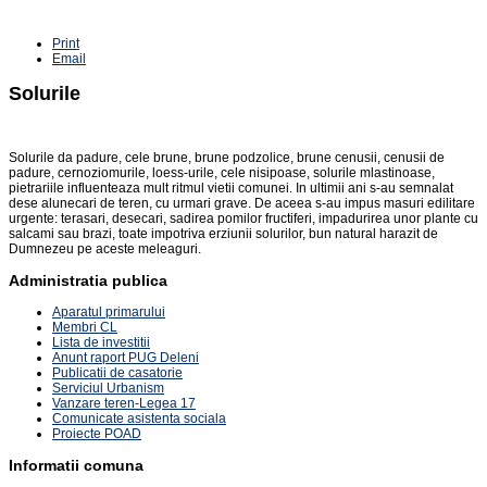
Print
Email
Solurile
Solurile da padure, cele brune, brune podzolice, brune cenusii, cenusii de
padure, cernoziomurile, loess-urile, cele nisipoase, solurile mlastinoase,
pietrariile influenteaza mult ritmul vietii comunei. In ultimii ani s-au semnalat
dese alunecari de teren, cu urmari grave. De aceea s-au impus masuri edilitare
urgente: terasari, desecari, sadirea pomilor fructiferi, impadurirea unor plante cu
salcami sau brazi, toate impotriva erziunii solurilor, bun natural harazit de
Dumnezeu pe aceste meleaguri.
Administratia publica
Aparatul primarului
Membri CL
Lista de investitii
Anunt raport PUG Deleni
Publicatii de casatorie
Serviciul Urbanism
Vanzare teren-Legea 17
Comunicate asistenta sociala
Proiecte POAD
Informatii comuna