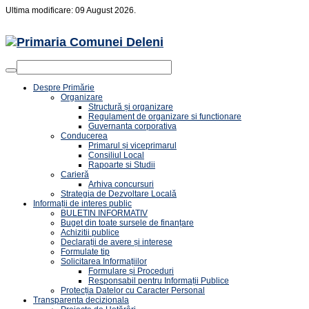
Ultima modificare: 09 August 2026.
Despre Primărie
Organizare
Structură și organizare
Regulament de organizare si functionare
Guvernanta corporativa
Conducerea
Primarul și viceprimarul
Consiliul Local
Rapoarte si Studii
Carieră
Arhiva concursuri
Strategia de Dezvoltare Locală
Informații de interes public
BULETIN INFORMATIV
Buget din toate sursele de finanțare
Achizitii publice
Declarații de avere și interese
Formulate tip
Solicitarea Informațiilor
Formulare și Proceduri
Responsabil pentru Informații Publice
Protecția Datelor cu Caracter Personal
Transparenta decizionala