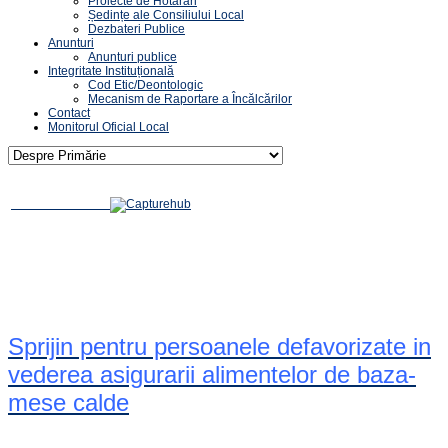
Proiecte de Hotărâri
Ședințe ale Consiliului Local
Dezbateri Publice
Anunturi
Anunturi publice
Integritate Instituțională
Cod Etic/Deontologic
Mecanism de Raportare a Încălcărilor
Contact
Monitorul Oficial Local
Sprijin pentru persoanele defavorizate in
vederea asigurarii alimentelor de baza-
mese calde