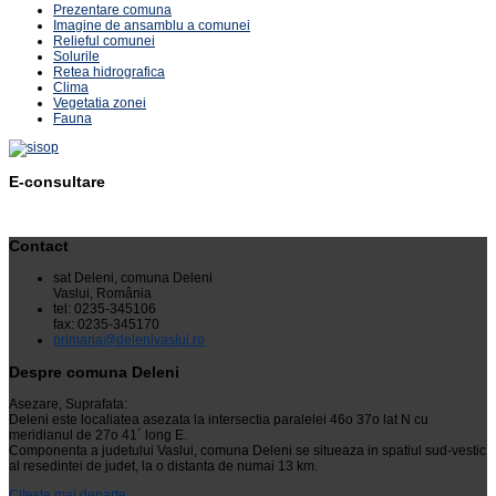
Prezentare comuna
Imagine de ansamblu a comunei
Relieful comunei
Solurile
Retea hidrografica
Clima
Vegetatia zonei
Fauna
E-consultare
Contact
sat Deleni, comuna Deleni
Vaslui, România
tel: 0235-345106
fax: 0235-345170
primaria@delenivaslui.ro
Despre comuna Deleni
Asezare, Suprafata:
Deleni este localiatea asezata la intersectia paralelei 46o 37o lat N cu
meridianul de 27o 41´ long E.
Componenta a judetului Vaslui, comuna Deleni se situeaza in spatiul sud-vestic
al resedintei de judet, la o distanta de numai 13 km.
Citeste mai departe...