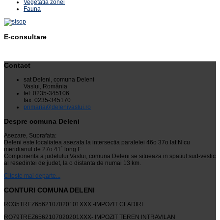
Vegetatia zonei
Fauna
E-consultare
Contact
sat Deleni, comuna Deleni
Vaslui, România
tel: 0235-345106
fax: 0235-345170
primaria@delenivaslui.ro
Despre comuna Deleni
Asezare, Suprafata:
Deleni este localiatea asezata la intersectia paralelei 46o 37o lat N cu
meridianul de 27o 41´ long E.
Componenta a judetului Vaslui, comuna Deleni se situeaza in spatiul sud-vestic
al resedintei de judet, la o distanta de numai 13 km.
Citeste mai departe...
CONTURI COMUNA DELENI
RO35TREZ6562107020101XXX -IMPOZIT CLADIRI
RO79TREZ6562107020201XXX- IMPOZIT TEREN INTRAVILAN