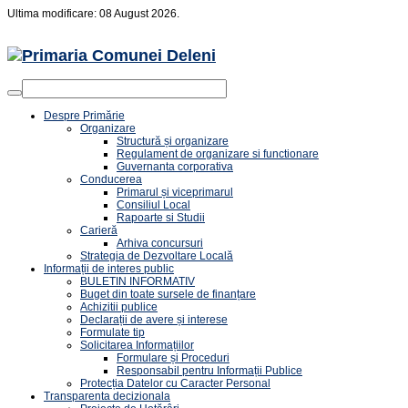
Ultima modificare: 08 August 2026.
Despre Primărie
Organizare
Structură și organizare
Regulament de organizare si functionare
Guvernanta corporativa
Conducerea
Primarul și viceprimarul
Consiliul Local
Rapoarte si Studii
Carieră
Arhiva concursuri
Strategia de Dezvoltare Locală
Informații de interes public
BULETIN INFORMATIV
Buget din toate sursele de finanțare
Achizitii publice
Declarații de avere și interese
Formulate tip
Solicitarea Informațiilor
Formulare și Proceduri
Responsabil pentru Informații Publice
Protecția Datelor cu Caracter Personal
Transparenta decizionala