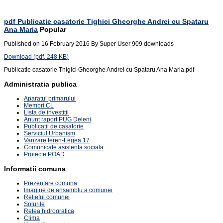
pdf
Publicatie casatorie Tighici Gheorghe Andrei cu Spataru
Ana Maria
Popular
Published on 16 February 2016
By
Super User
909 downloads
Download
(
pdf,
248 KB
)
Publicatie casatorie Thigici Gheorghe Andrei cu Spataru Ana Maria.pdf
Administratia publica
Aparatul primarului
Membri CL
Lista de investitii
Anunt raport PUG Deleni
Publicatii de casatorie
Serviciul Urbanism
Vanzare teren-Legea 17
Comunicate asistenta sociala
Proiecte POAD
Informatii comuna
Prezentare comuna
Imagine de ansamblu a comunei
Relieful comunei
Solurile
Retea hidrografica
Clima