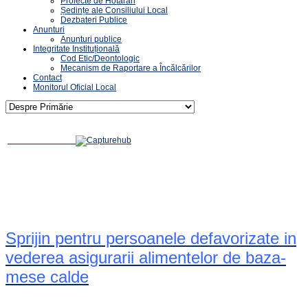
Proiecte de Hotărâri
Ședințe ale Consiliului Local
Dezbateri Publice
Anunturi
Anunturi publice
Integritate Instituțională
Cod Etic/Deontologic
Mecanism de Raportare a Încălcărilor
Contact
Monitorul Oficial Local
Sprijin pentru persoanele defavorizate in
vederea asigurarii alimentelor de baza-
mese calde