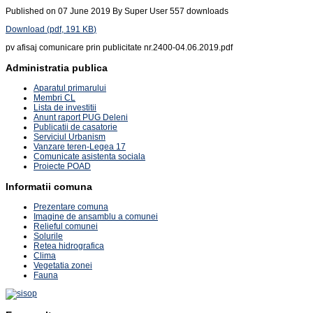
Published on 07 June 2019
By
Super User
557 downloads
Download
(
pdf,
191 KB
)
pv afisaj comunicare prin publicitate nr.2400-04.06.2019.pdf
Administratia publica
Aparatul primarului
Membri CL
Lista de investitii
Anunt raport PUG Deleni
Publicatii de casatorie
Serviciul Urbanism
Vanzare teren-Legea 17
Comunicate asistenta sociala
Proiecte POAD
Informatii comuna
Prezentare comuna
Imagine de ansamblu a comunei
Relieful comunei
Solurile
Retea hidrografica
Clima
Vegetatia zonei
Fauna