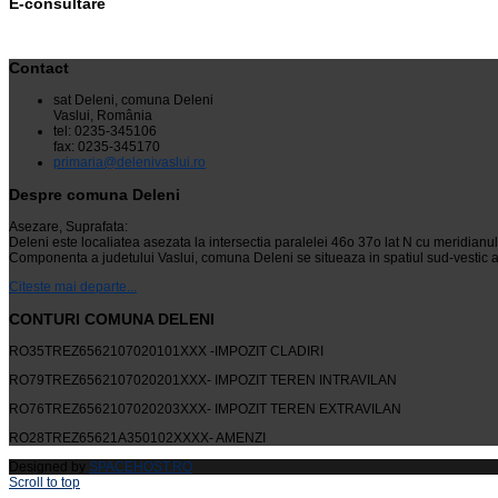
E-consultare
Contact
sat Deleni, comuna Deleni
Vaslui, România
tel: 0235-345106
fax: 0235-345170
primaria@delenivaslui.ro
Despre comuna Deleni
Asezare, Suprafata:
Deleni este localiatea asezata la intersectia paralelei 46o 37o lat N cu meridianu
Componenta a judetului Vaslui, comuna Deleni se situeaza in spatiul sud-vestic al
Citeste mai departe...
CONTURI COMUNA DELENI
RO35TREZ6562107020101XXX -IMPOZIT CLADIRI
RO79TREZ6562107020201XXX- IMPOZIT TEREN INTRAVILAN
RO76TREZ6562107020203XXX- IMPOZIT TEREN EXTRAVILAN
RO28TREZ65621A350102XXXX- AMENZI
Designed by
SPACEHOST.RO
Scroll to top