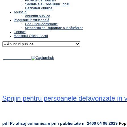
Proiecte de Hotărâri
Ședințe ale Consiliului Local
Dezbateri Publice
Anunturi
Anunturi publice
Integritate Instituțională
Cod Etic/Deontologic
Mecanism de Raportare a Încălcărilor
Contact
Monitorul Oficial Local
Sprijin pentru persoanele defavorizate in
pdf
Pv afisaj comunicare prin publicitate nr 2400 04 06 2019
Pop