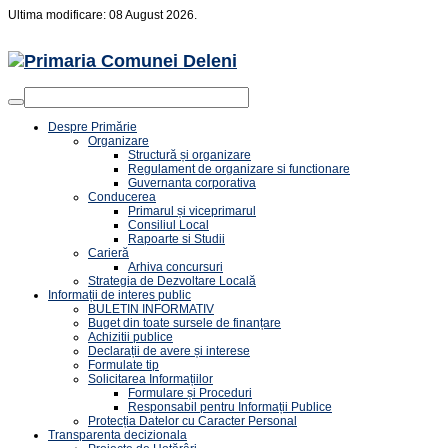
Ultima modificare: 08 August 2026.
Despre Primărie
Organizare
Structură și organizare
Regulament de organizare si functionare
Guvernanta corporativa
Conducerea
Primarul și viceprimarul
Consiliul Local
Rapoarte si Studii
Carieră
Arhiva concursuri
Strategia de Dezvoltare Locală
Informații de interes public
BULETIN INFORMATIV
Buget din toate sursele de finanțare
Achizitii publice
Declarații de avere și interese
Formulate tip
Solicitarea Informațiilor
Formulare și Proceduri
Responsabil pentru Informații Publice
Protecția Datelor cu Caracter Personal
Transparenta decizionala