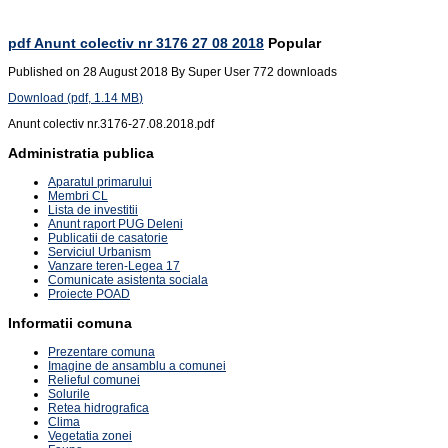
pdf
Anunt colectiv nr 3176 27 08 2018
Popular
Published on 28 August 2018
By
Super User
772 downloads
Download
(
pdf,
1.14 MB
)
Anunt colectiv nr.3176-27.08.2018.pdf
Administratia publica
Aparatul primarului
Membri CL
Lista de investitii
Anunt raport PUG Deleni
Publicatii de casatorie
Serviciul Urbanism
Vanzare teren-Legea 17
Comunicate asistenta sociala
Proiecte POAD
Informatii comuna
Prezentare comuna
Imagine de ansamblu a comunei
Relieful comunei
Solurile
Retea hidrografica
Clima
Vegetatia zonei