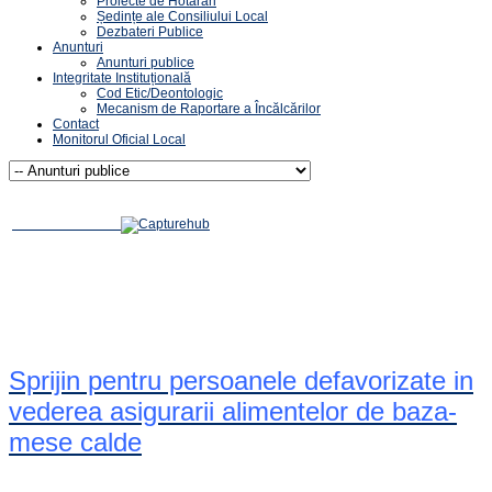
Proiecte de Hotărâri
Ședințe ale Consiliului Local
Dezbateri Publice
Anunturi
Anunturi publice
Integritate Instituțională
Cod Etic/Deontologic
Mecanism de Raportare a Încălcărilor
Contact
Monitorul Oficial Local
Sprijin pentru persoanele defavorizate in
vederea asigurarii alimentelor de baza-
mese calde