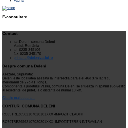
Fauna
E-consultare
Contact
sat Deleni, comuna Deleni
Vaslui, România
tel: 0235-345106
fax: 0235-345170
primaria@delenivaslui.ro
Despre comuna Deleni
Asezare, Suprafata:
Deleni este localiatea asezata la intersectia paralelei 46o 37o lat N cu
meridianul de 27o 41´ long E.
Componenta a judetului Vaslui, comuna Deleni se situeaza in spatiul sud-vestic
al resedintei de judet, la o distanta de numai 13 km.
Citeste mai departe...
CONTURI COMUNA DELENI
RO35TREZ6562107020101XXX -IMPOZIT CLADIRI
RO79TREZ6562107020201XXX- IMPOZIT TEREN INTRAVILAN