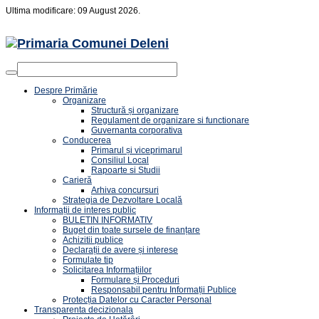
Ultima modificare: 09 August 2026.
Despre Primărie
Organizare
Structură și organizare
Regulament de organizare si functionare
Guvernanta corporativa
Conducerea
Primarul și viceprimarul
Consiliul Local
Rapoarte si Studii
Carieră
Arhiva concursuri
Strategia de Dezvoltare Locală
Informații de interes public
BULETIN INFORMATIV
Buget din toate sursele de finanțare
Achizitii publice
Declarații de avere și interese
Formulate tip
Solicitarea Informațiilor
Formulare și Proceduri
Responsabil pentru Informații Publice
Protecția Datelor cu Caracter Personal
Transparenta decizionala