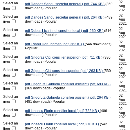
02
Select an
pdf
Dandes Sandu secretar general
( pdf, 744 KB )
(369
Aug
downloads)
Popular
item
2021
02
Select an
pdf
Dandes Sandu secretar general
( pdf, 264 KB )
(489
Aug
downloads)
Popular
item
2021
02
Select an
pdf
Dobos Lica Irinel consilier local
( pdf, 260 KB )
(516
Aug
downloads)
Popular
item
2021
02
Select an
pdf
Esanu Doru primar
( pdf, 263 KB )
(546 downloads)
Aug
Popular
item
2021
02
Select an
pdf
Grigoras Cici consilier superior
( pdf, 711 KB )
(380
Aug
downloads)
Popular
item
2021
02
Select an
pdf
Grigoras Cici consilier superior
( pdf, 263 KB )
(530
Aug
downloads)
Popular
item
2021
02
Select an
pdf
Grigoruta Gabriela consilier asistent
( pdf, 693 KB )
Aug
(369 downloads)
Popular
item
2021
02
Select an
pdf
Grigoruta Gabriela consilier asistent
( pdf, 264 KB )
Aug
(481 downloads)
Popular
item
2021
02
Select an
pdf
Ionascu Florin consilier local
( pdf, 722 KB )
(406
Aug
downloads)
Popular
item
2021
02
Select an
pdf
Ionascu Florin consilier local
( pdf, 270 KB )
(542
Aug
downloads)
Popular
item