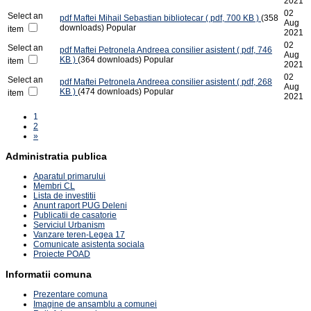
2021
02
Select an
pdf
Maftei Mihail Sebastian bibliotecar
( pdf, 700 KB )
(358
Aug
downloads)
Popular
item
2021
02
Select an
pdf
Maftei Petronela Andreea consilier asistent
( pdf, 746
Aug
KB )
(364 downloads)
Popular
item
2021
02
Select an
pdf
Maftei Petronela Andreea consilier asistent
( pdf, 268
Aug
KB )
(474 downloads)
Popular
item
2021
1
2
»
Administratia publica
Aparatul primarului
Membri CL
Lista de investitii
Anunt raport PUG Deleni
Publicatii de casatorie
Serviciul Urbanism
Vanzare teren-Legea 17
Comunicate asistenta sociala
Proiecte POAD
Informatii comuna
Prezentare comuna
Imagine de ansamblu a comunei