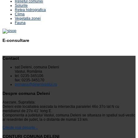
Relieful comunei
Solurile
Retea hidrografica
Clima
Vegetatia zonei
Fauna
E-consultare
Contact
sat Deleni, comuna Deleni
Vaslui, România
tel: 0235-345106
fax: 0235-345170
primaria@delenivaslui.ro
Despre comuna Deleni
Asezare, Suprafata:
Deleni este localiatea asezata la intersectia paralelei 46o 37o lat N cu
meridianul de 27o 41´ long E.
Componenta a judetului Vaslui, comuna Deleni se situeaza in spatiul sud-vestic
al resedintei de judet, la o distanta de numai 13 km.
Citeste mai departe...
CONTURI COMUNA DELENI