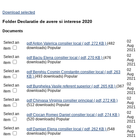
Download selected
Folder
Declaratie de avere si interese 2020
Documents
02
Select an
pdf
Anton Valerica consilier local
( pdf, 272 KB )
(482
Aug
downloads)
Popular
item
2021
02
Select an
pdf
Baciu Elena consilier local
( pdf, 270 KB )
(476
Aug
downloads)
Popular
item
2021
02
Select an
pdf
Berghiu Cosmin Constantin consilier local
( pdf, 263
Aug
KB )
(493 downloads)
Popular
item
2021
02
Select an
pdf
Burghelea Vasile referent superior
( pdf, 265 KB )
(367
Aug
downloads)
Popular
item
2021
02
Select an
pdf
Chirvasa Virginia consilier principal
( pdf, 272 KB )
Aug
(512 downloads)
Popular
item
2021
02
Select an
pdf
Ciocan Romeo Daniel consilier local
( pdf, 274 KB )
Aug
(520 downloads)
Popular
item
2021
02
Select an
pdf
Damian Elena consilier local
( pdf, 262 KB )
(548
Aug
downloads)
Popular
item
2021