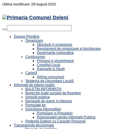
Ultima modificare: 09 August 2026.
Despre Primărie
Organizare
Structură și organizare
Regulament de organizare si functionare
Guvernanta corporativa
Conducerea
Primarul și viceprimarul
Consiliul Local
Rapoarte si Studii
Carieră
Arhiva concursuri
Strategia de Dezvoltare Locală
Informații de interes public
BULETIN INFORMATIV
Buget din toate sursele de finanțare
Achizitii publice
Declarații de avere și interese
Formulate tip
Solicitarea Informațiilor
Formulare și Proceduri
Responsabil pentru Informații Publice
Protecția Datelor cu Caracter Personal
Transparenta decizionala