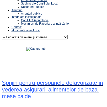
Proiecte de Hotărâri
Ședințe ale Consiliului Local
Dezbateri Publice
Anunturi
Anunturi publice
Integritate Instituțională
Cod Etic/Deontologic
Mecanism de Raportare a Încălcărilor
Contact
Monitorul Oficial Local
Sprijin pentru persoanele defavorizate in
vederea asigurarii alimentelor de baza-
mese calde